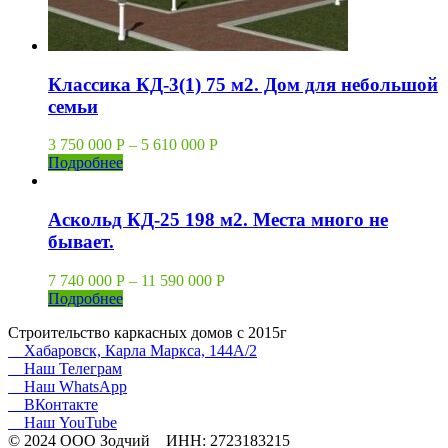
Классика КД-3(1) 75 м2. Дом для небольшой
семьи
3 750 000
Р
–
5 610 000
Р
Подробнее
Аскольд КД-25 198 м2. Места много не
бывает.
7 740 000
Р
–
11 590 000
Р
Подробнее
Строительство каркасных домов с 2015г
Хабаровск, Карла Маркса, 144А/2
Наш Телеграм
Наш WhatsApp
ВКонтакте
Наш YouTube
© 2024 ООО Зодчий ИНН: 2723183215