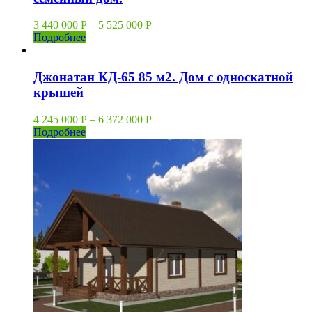
3 440 000
Р
–
5 525 000
Р
Подробнее
Джонатан КД-65 85 м2. Дом с односкатной
крышей
4 245 000
Р
–
6 372 000
Р
Подробнее