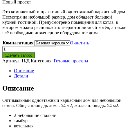
Новый проект
Это компактный и практичный одноэтажный каркасный дом.
Несмотря на небольшой размер, дом обладает большой
кухней-гостиной. Предусмотрено помещения для котла, в
котором можно расположить твердотопливный котёл, а также
всё необходимо инженерное оборудование дома.
Комплектация
Очистить
Количество
товара
Сделать запрос
Лесной
Артикул:
Н/Д
Категория:
Готовые проекты
КД-36
54
Описание
м2.
Детали
Компактный
и
Описание
практичный
Оптимальный одноэтажный каркасный дом для небольшой
семьи. Общая площадь дома: 54 м2; жилая площадь: 54 м2.
2 небольшие спальни
тамбур
котельная